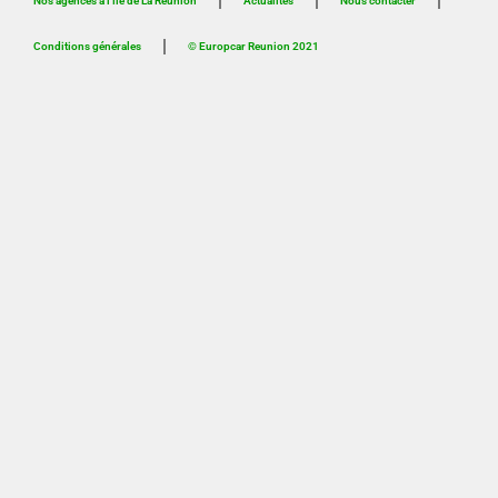
Nos agences à l’île de La Réunion
Actualités
Nous contacter
Conditions générales
© Europcar Reunion 2021