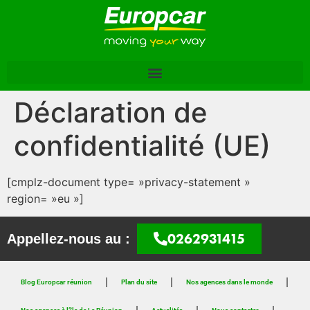
Déclaration de
confidentialité (UE)
[cmplz-document type= »privacy-statement »
region= »eu »]
0262931415
Appellez-nous au :
Blog Europcar réunion
Plan du site
Nos agences dans le monde